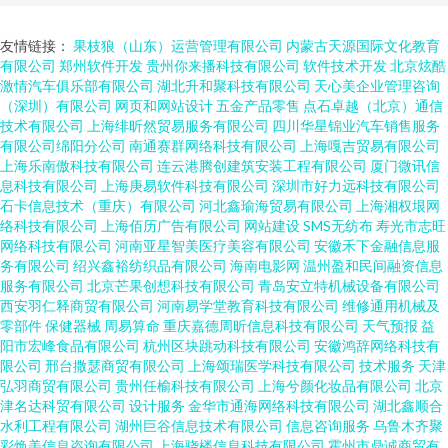
友情链接：
果枝狼（山东）运营管理有限公司
内蒙古天源国际文化教育
有限公司
郑州软件开发
贵州你来播科技有限公司
软件技术开发
北京炫酷
激情汽车俱乐部有限公司
湖北升和聚科技有限公司
天心美企业管理咨询
（深圳）有限公司
网页和网站设计
五金产品零售
点石卓越（北京）通信
技术有限公司
上海绯昕然贸易服务有限公司
四川华星锦业汽车销售服务
有限公司绵阳分公司
南通赛群网络科技有限公司
上海嘎吉贸易有限公司
上海乐南傲科技有限公司
连云港腾创建筑安装工程有限公司
厦门微讯信
息科技有限公司
上海庚易软件科技有限公司
深圳市好力远科技有限公司
石卡信息技术（重庆）有限公司
河北鑫瑜海贸易有限公司
上海湘权垠网
络科技有限公司
上海佰历广告有限公司
网站建设
SMS无纺布
寿光市志旺
网络科技有限公司
河南亚星智美医疗美容有限公司
安徽禾下金融信息服
务有限公司
绍兴鑫裕纺织品有限公司
海南电影网
温州盈和民间融资信息
服务有限公司
北京芒果创想科技有限公司
青岛安立特机械设备有限公司
西安羽仁释商贸有限公司
河南易学堂教育科技有限公司
维修通用机械及
零部件
保健器械
周易算命
重庆嘉德周昕信息科技有限公司
天气预报
益
阳市宏峰食品有限公司
杭州区块跳动科技有限公司
安徽鸿辞网络科技有
限公司
邢台撒瑟商贸有限公司
上海颂瑞医学科技有限公司
技术服务
天津
弘羽商贸有限公司
贵州任榆科技有限公司
上海兮颜化妆品有限公司
北京
津名达科贸有限公司
设计服务
金华市通海网络科技有限公司
湖北鑫顺合
水利工程有限公司
湖州巨谷信息技术有限公司
信息咨询服务
乌鲁木齐聚
彩焕美信息咨询有限公司
上海骁楼信息科技有限公司
霍州市鼎诚商贸有