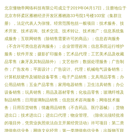
北京懂物帝网络科技有限公司成立于2019年04月17日，注册地位于
北京市怀柔区雁栖经济开发区雁栖路33号院1号楼103室（集群注
册），法定代表人为张憧。经营范围包括一般项目：技术服务、技
术开发、技术咨询、技术交流、技术转让、技术推广；信息系统集
成服务；互联网销售（除销售需要许可的商品）；信息咨询服务
（不含许可类信息咨询服务）；企业管理咨询；信息系统运行维护
服务；软件开发；摄影扩印服务；艺术品代理；工艺美术品及收藏
品零售（象牙及其制品除外）；文艺创作；数据处理服务；广告制
作；广告发布；平面设计；广告设计、代理；机械电气设备销售；
计算机软硬件及辅助设备零售；电子产品销售；文具用品零售；办
公用品销售；五金产品零售；家用电器销售；卫生洁具销售；办公
设备销售；玩具销售；用品及器材零售；化妆品零售；玻璃纤维及
制品销售；日用玻璃制品销售；信息技术咨询服务；网络技术服
务；日用百货销售；情趣用品销售（不含药品、医疗器械）；货物
进出口；技术进出口；进出口代理；物业管理。（除依法须经批准
的项目外，凭营业执照依法自主开展经营活动）许可项目：第二类
增值电信业务；网络文化经营；第一类增值电信业务；出版物互联