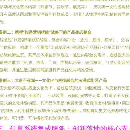
活动与文化艺术内容（戏剧节、音乐节、展览等），成功将一次性游客转
具有高度认同感和重复消费的社群成员，实现了从物理空间到精神共同体
维。
案例二：携程“旅游营销枢纽”战略下的产品生态整合
程通过“旅游营销枢纽”战略，整合内容平台（旅拍、直播、榜单）、交易
与供应链，构建了一个覆盖“灵感发现-行程规划-产品预订-分享回顾”全链
超级旅游生态。其产品体系创新体现在：通过内容激发需求，通过强大的
链整合能力（机票、酒店、门票、当地玩乐等）提供海量、可灵活组合的
选项，并通过数据赋能商家进行产品优化与精准营销。
案例三：大唐不夜城——文化IP与科技融合的沉浸式街区产品
安大唐不夜城以盛唐文化为IP，通过建筑景观、街区氛围、常态化行为艺
演（如“不倒翁小姐姐”）、互动装置、夜间灯光秀等元素，打造了全天候
浸式的文化体验街区。其产品体系是“免费街区+收费演出/体验项目+周
”的组合，利用科技手段增强互动性与传播性，成功将历史文化资源转化
体验、可消费、可传播的现代旅游产品。
三、信息系统集成服务：创新落地的核心支