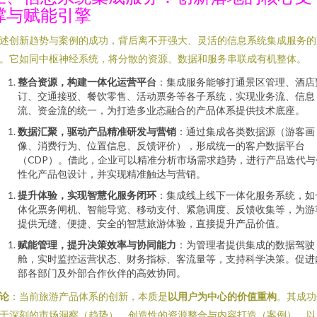
撑与赋能引擎
述创新趋势与案例的成功，背后离不开强大、灵活的信息系统集成服务的
。它如同中枢神经系统，将分散的资源、数据和服务串联成有机整体。
整合资源，构建一体化运营平台
：集成服务能够打通景区管理、酒店
订、交通接驳、餐饮零售、活动票务等各子系统，实现业务流、信息
流、资金流的统一，为打造多业态融合的产品体系提供技术底座。
数据汇聚，驱动产品精准研发与营销
：通过集成各类数据源（游客画
像、消费行为、位置信息、反馈评价），形成统一的客户数据平台
（CDP）。借此，企业可以精准分析市场需求趋势，进行产品迭代与
性化产品包设计，并实现精准触达与营销。
提升体验，实现智慧化服务闭环
：集成线上线下一体化服务系统，如
体化票务闸机、智能导览、移动支付、紧急调度、反馈收集等，为游
提供无缝、便捷、安全的智慧旅游体验，直接提升产品价值。
赋能管理，提升决策效率与协同能力
：为管理者提供集成的数据驾驶
舱，实时监控运营状态、财务指标、客流量等，支持科学决策。促进
部各部门及外部合作伙伴的高效协同。
论
：当前旅游产品体系的创新，本质是
以用户为中心的价值重构
。其成功
于深刻的市场洞察（趋势）、创造性的资源整合与内容打造（案例），以