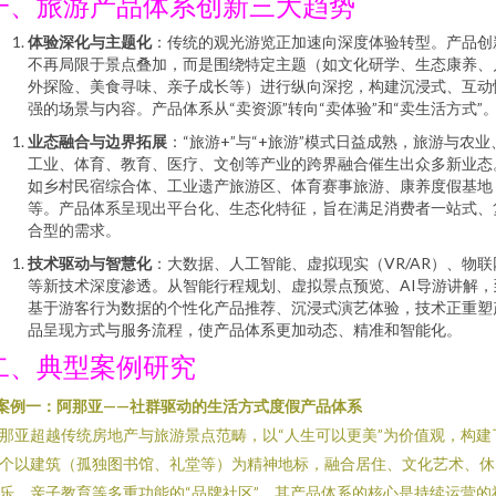
一、旅游产品体系创新三大趋势
体验深化与主题化
：传统的观光游览正加速向深度体验转型。产品创
不再局限于景点叠加，而是围绕特定主题（如文化研学、生态康养、
外探险、美食寻味、亲子成长等）进行纵向深挖，构建沉浸式、互动
强的场景与内容。产品体系从“卖资源”转向“卖体验”和“卖生活方式”
业态融合与边界拓展
：“旅游+”与“+旅游”模式日益成熟，旅游与农业
工业、体育、教育、医疗、文创等产业的跨界融合催生出众多新业态
如乡村民宿综合体、工业遗产旅游区、体育赛事旅游、康养度假基地
等。产品体系呈现出平台化、生态化特征，旨在满足消费者一站式、
合型的需求。
技术驱动与智慧化
：大数据、人工智能、虚拟现实（VR/AR）、物联
等新技术深度渗透。从智能行程规划、虚拟景点预览、AI导游讲解，
基于游客行为数据的个性化产品推荐、沉浸式演艺体验，技术正重塑
品呈现方式与服务流程，使产品体系更加动态、精准和智能化。
二、典型案例研究
案例一：阿那亚——社群驱动的生活方式度假产品体系
那亚超越传统房地产与旅游景点范畴，以“人生可以更美”为价值观，构建
个以建筑（孤独图书馆、礼堂等）为精神地标，融合居住、文化艺术、休
乐、亲子教育等多重功能的“品牌社区”。其产品体系的核心是持续运营的